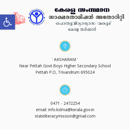
Open toolbar
' AKSHARAM '
Near Pettah Govt.Boys Higher Secondary School
Pettah P.O, Trivandrum 695024
0471 - 2472254
email: info.kslma@kerala.gov.in
stateliteracymission@gmail.com