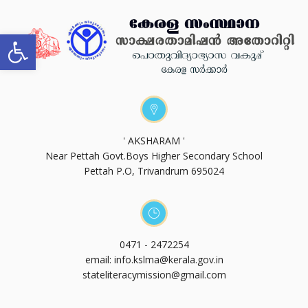
Open toolbar
' AKSHARAM '
Near Pettah Govt.Boys Higher Secondary School
Pettah P.O, Trivandrum 695024
0471 - 2472254
email: info.kslma@kerala.gov.in
stateliteracymission@gmail.com