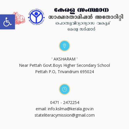
Open toolbar
' AKSHARAM '
Near Pettah Govt.Boys Higher Secondary School
Pettah P.O, Trivandrum 695024
0471 - 2472254
email: info.kslma@kerala.gov.in
stateliteracymission@gmail.com