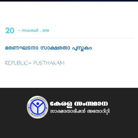
20
- നവംബർ , 2018
ഭരണഘടനാ സാക്ഷരതാ പുസ്തകം
REPUBLIC- PUSTHAKAM