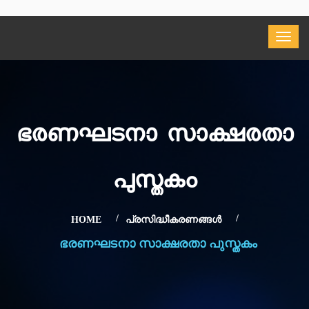
ഭരണഘടനാ സാക്ഷരതാ
പുസ്തകം
HOME
പ്രസിദ്ധീകരണങ്ങള്‍
ഭരണഘടനാ സാക്ഷരതാ പുസ്തകം