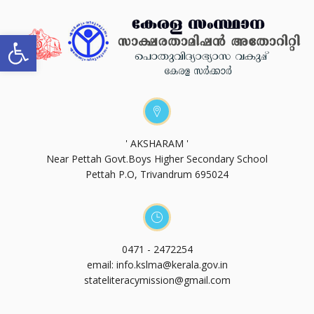
Open toolbar
' AKSHARAM '
Near Pettah Govt.Boys Higher Secondary School
Pettah P.O, Trivandrum 695024
0471 - 2472254
email: info.kslma@kerala.gov.in
stateliteracymission@gmail.com