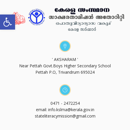
Open toolbar
' AKSHARAM '
Near Pettah Govt.Boys Higher Secondary School
Pettah P.O, Trivandrum 695024
0471 - 2472254
email: info.kslma@kerala.gov.in
stateliteracymission@gmail.com