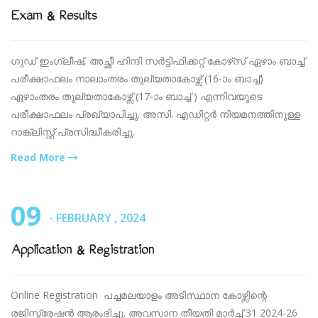
Exam & Results
ഗുഡ് ഇംഗ്ലീഷ്, അച്ഛീ ഹിന്ദി സര്‍ട്ടിഫിക്കറ്റ് കോഴ്‌സ് ഏഴാം ബാച്ച്
പരീക്ഷാഫലം നാലാംതരം തുല്യതാകോഴ്സ് (16-ാം ബാച്ച്)
ഏഴാംതരം തുല്യതാകോഴ്സ് (17-ാം ബാച്ച് ) എന്നിവയുടെ
പരീക്ഷാഫലം പ്രഖ്യാപിച്ചു. അസി. എഡിറ്റർ നിയമനത്തിനുള്ള
റാങ്ക്ലിസ്റ്റ് പ്രസിദ്ധീകരിച്ചു.
Read More
09
- FEBRUARY , 2024
Application & Registration
Online Registration പച്ചമലയാളം അടിസ്ഥാന കോഴ്സിന്റെ
രജിസ്ട്രേഷൻ ആരംഭിച്ചു. അവസാന തീയതി മാർച്ച് 31 2024-26