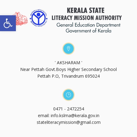
Open toolbar
' AKSHARAM '
Near Pettah Govt.Boys Higher Secondary School
Pettah P.O, Trivandrum 695024
0471 - 2472254
email: info.kslma@kerala.gov.in
stateliteracymission@gmail.com