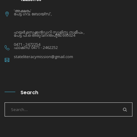
'അക്ഷരം'
പേട്ട ഗവ. ബോയ്സ് ,
ഹയര്‍ സെക്കന്‍ഡറി സ്കൂളിനു സമീപം ,
പേട്ട പി.ഒ തിരുവനന്തപുരം 695024
0471 - 2472254
ഫാക്സ്: 0471 - 2462252
stateliteracymission@gmail.com
Search